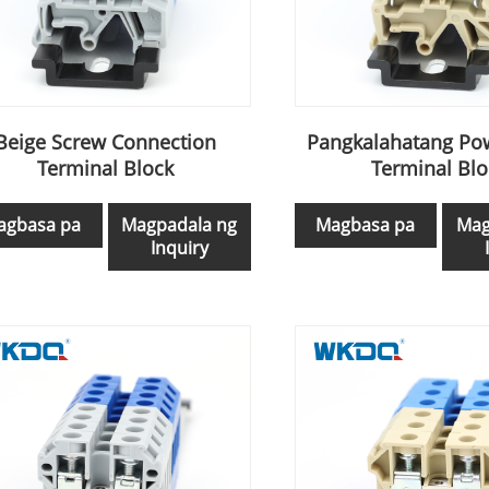
Beige Screw Connection
Pangkalahatang Po
Terminal Block
Terminal Blo
agbasa pa
Magpadala ng
Magbasa pa
Mag
Inquiry