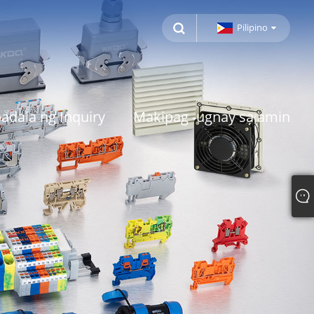
Pilipino
adala ng Inquiry
Makipag -ugnay sa amin