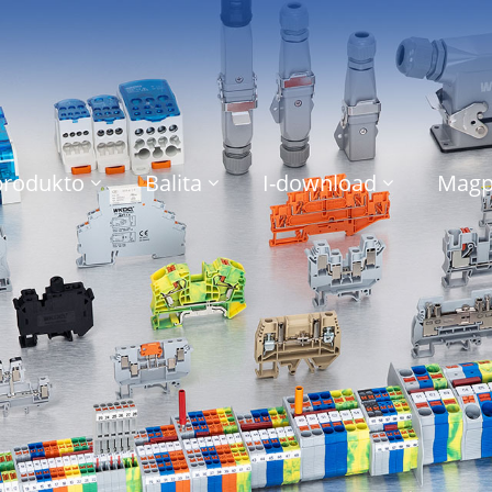
produkto
Balita
I-download
Magp