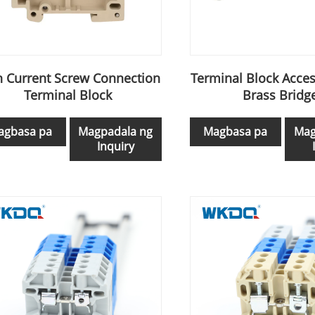
h Current Screw Connection
Terminal Block Acces
Terminal Block
Brass Bridg
agbasa pa
Magpadala ng
Magbasa pa
Mag
Inquiry