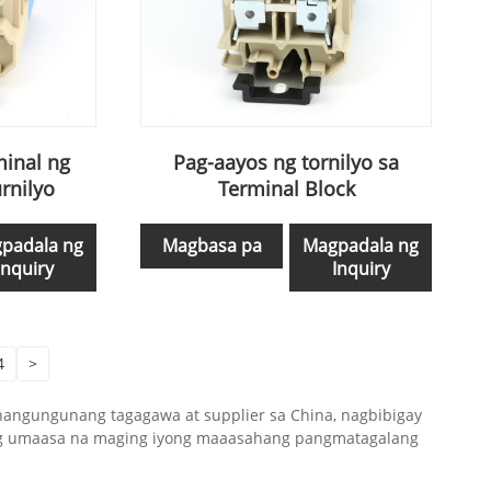
minal ng
Pag-aayos ng tornilyo sa
rnilyo
Terminal Block
padala ng
Magbasa pa
Magpadala ng
Inquiry
Inquiry
4
>
 nangungunang tagagawa at supplier sa China, nagbibigay
ming umaasa na maging iyong maaasahang pangmatagalang