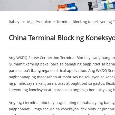
Bahay
>
Mga Produkto
> Terminal Block ng Koneksyon ng T
China Terminal Block ng Koneksyo
Ang WKDQ Screw Connection Terminal Block ay isang nangung
Gumamit kami ng bakal para sa bahagi ng pagpindot sa baha
para sa iba't ibang mga electrical application. Ang WKDQ Scr
naghahanap ng maaasahan at mahusay na solusyon sa koneksyo
ng pinahusay na kaligtasan, oras at pagtitipid sa gastos, fl
koryenteng koneksyon at maranasan ang mga benepisyo ng i
Ang mga terminal block ay nagsisilbing mahahalagang bahagi
pagpapanatili, mga secure na koneksyon, flexibility, at pinah