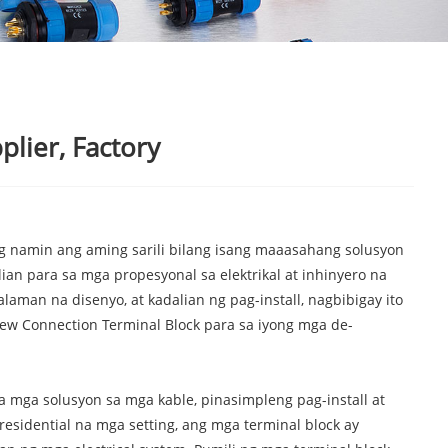
lier, Factory
g namin ang aming sarili bilang isang maaasahang solusyon
ian para sa mga propesyonal sa elektrikal at inhinyero na
an na disenyo, at kadalian ng pag-install, nagbibigay ito
crew Connection Terminal Block para sa iyong mga de-
 mga solusyon sa mga kable, pinasimpleng pag-install at
 residential na mga setting, ang mga terminal block ay