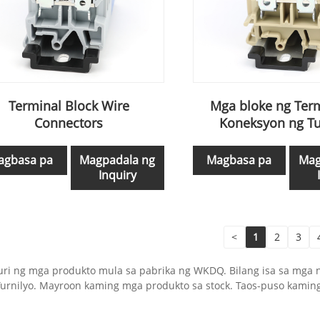
Terminal Block Wire
Mga bloke ng Ter
Connectors
Koneksyon ng Tu
agbasa pa
Magpadala ng
Magbasa pa
Mag
Inquiry
<
1
2
3
 uri ng mga produkto mula sa pabrika ng WKDQ. Bilang isa sa mga
 Turnilyo. Mayroon kaming mga produkto sa stock. Taos-puso ka