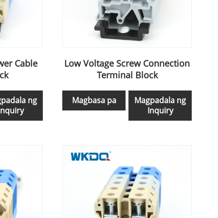
wer Cable
Low Voltage Screw Connection
ck
Terminal Block
padala ng
Magbasa pa
Magpadala ng
Inquiry
Inquiry