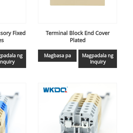
sory Fixed
Terminal Block End Cover
es
Plated
padala ng
Magbasa pa
Magpadala ng
Inquiry
Inquiry