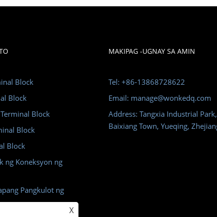
TO
MAKIPAG -UGNAY SA AMIN
minal Block
Tel: +86-13868728622
al Block
Email: manage@wonkedq.com
 Terminal Block
Address: Tangxia Industrial Park
Baixiang Town, Yueqing, Zhejian
minal Block
al Block
ck ng Koneksyon ng
pang Pangkulot ng
X