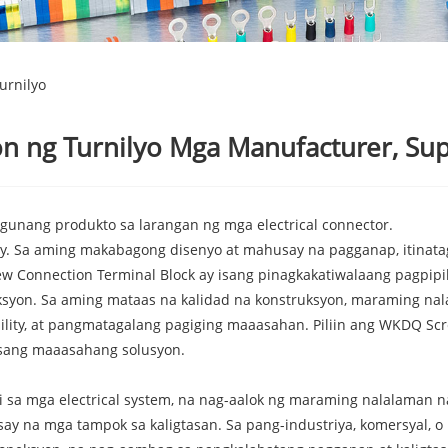
urnilyo
n ng Turnilyo Mga Manufacturer, Supp
unang produkto sa larangan ng mga electrical connector.
y. Sa aming makabagong disenyo at mahusay na pagganap, itinata
ew Connection Terminal Block ay isang pinagkakatiwalaang pagpipil
n. Sa aming mataas na kalidad na konstruksyon, maraming nalalam
exibility, at pangmatagalang pagiging maaasahan. Piliin ang WKDQ S
sang maaasahang solusyon.
 sa mga electrical system, na nag-aalok ng maraming nalalaman na
usay na mga tampok sa kaligtasan. Sa pang-industriya, komersyal, o