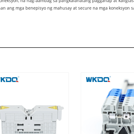
eksyon, na nag-aambag sa pangkalahatang pagganap at kaligtasan
san ang mga benepisyo ng mahusay at secure na mga koneksyon sa