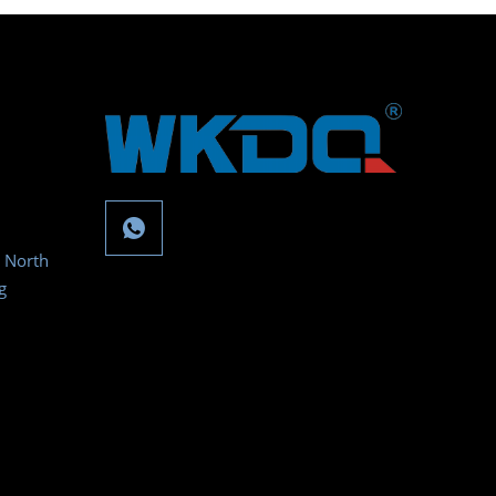
, North
g