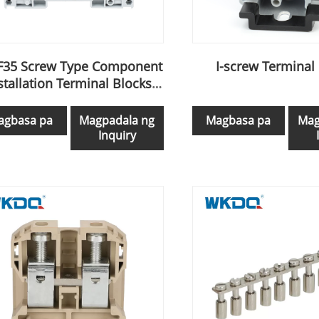
F35 Screw Type Component
I-screw Terminal
stallation Terminal Blocks
DIN Rail
agbasa pa
Magpadala ng
Magbasa pa
Mag
Inquiry