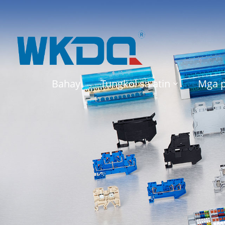
Bahay
Tungkol sa atin
Mga 