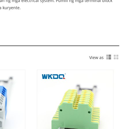
 ng mga electrical system. Pumili ng mga terminal block
 kuryente.
View as