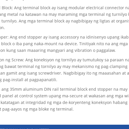
 Block: Ang terminal block ay isang modular electrical connector
sang metal na katawan na may maraming mga terminal ng turnilyo 
turnilyo. Ang mga terminal block ay nagbibigay ng ligtas at org
on.
per: Ang end stopper ay isang accessory na idinisenyo upang ikab
 block o iba pang naka-mount na device. Tinitiyak nito na ang mga t
ion kung saan maaaring mangyari ang vibration o paggalaw.
n ng Screw: Ang koneksyon ng tornilyo ay tumutukoy sa paraan na
Ang bawat terminal ng tornilyo ay may mekanismo ng pag-clamping
tan gamit ang isang screwdriver. Nagbibigay ito ng maaasahan at 
 pag-install at pagpapanatili.
, ang 35mm aluminum DIN rail terminal block end stopper na may 
al panel at control system upang ma-secure at wakasan ang mga wir
g katatagan at integridad ng mga de-koryenteng koneksyon habang
t pag-aayos ng mga bloke ng terminal.