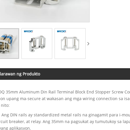
larawan ng Produkto
Q 35mm Aluminum Din Rail Terminal Block End Stopper Screw Conne
tion upang ma-secure at wakasan ang mga wiring connection sa isa
 nito:
: Ang DIN rails ay standardized metal rails na ginagamit para i-m
ircuit breaker, at relay. Ang 35mm na pagsukat ay tumutukoy sa la
yang aplikasyon.