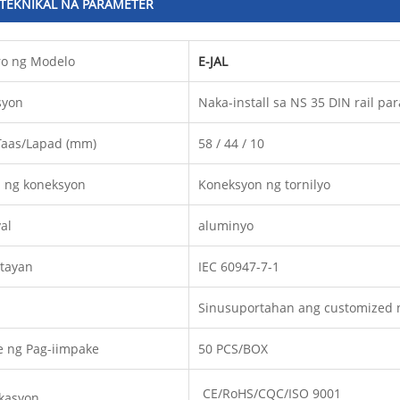
TEKNIKAL NA PARAMETER
o ng Modelo
E-JAL
syon
Naka-install sa NS 35 DIN rail pa
Taas/Lapad (mm)
58 / 44 / 10
 ng koneksyon
Koneksyon ng tornilyo
al
aluminyo
tayan
IEC 60947-7-1
Sinusuportahan ang customized 
e ng Pag-iimpake
50 PCS/BOX
CE/RoHS/CQC/ISO 9001
ikasyon