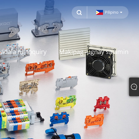
Pilipino
adala ng Inquiry
Makipag -ugnay sa amin