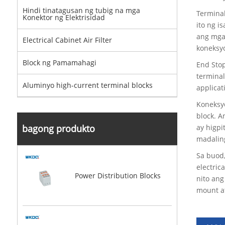
Hindi tinatagusan ng tubig na mga
Terminal
Konektor ng Elektrisidad
ito ng i
ang mga 
Electrical Cabinet Air Filter
koneksy
Block ng Pamamahagi
End Stop
terminal
Aluminyo high-current terminal blocks
applicat
Koneksyo
block. 
ay higpi
bagong produkto
madaling
Sa buod
electric
Power Distribution Blocks
nito an
mount a