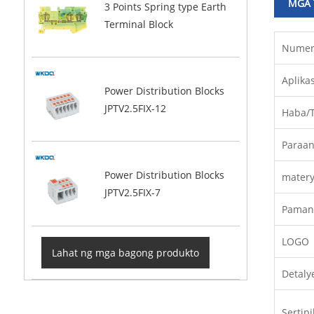
MGA 
3 Points Spring type Earth
Terminal Block
Numer
Aplika
Power Distribution Blocks
JPTV2.5FIX-12
Haba/
Paraan
Power Distribution Blocks
matery
JPTV2.5FIX-7
Paman
LOGO
Lahat ng mga bagong produkto
Detaly
Sertip