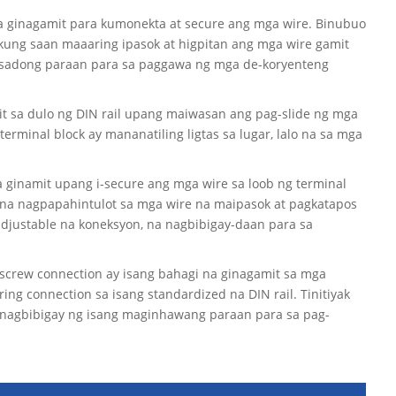
 na ginagamit para kumonekta at secure ang mga wire. Binubuo
kung saan maaaring ipasok at higpitan ang mga wire gamit
anisadong paraan para sa paggawa ng mga de-koryenteng
it sa dulo ng DIN rail upang maiwasan ang pag-slide ng mga
erminal block ay mananatiling ligtas sa lugar, lalo na sa mga
 ginamit upang i-secure ang mga wire sa loob ng terminal
 na nagpapahintulot sa mga wire na maipasok at pagkatapos
adjustable na koneksyon, na nagbibigay-daan para sa
screw connection ay isang bahagi na ginagamit sa mga
ing connection sa isang standardized na DIN rail. Tinitiyak
 nagbibigay ng isang maginhawang paraan para sa pag-