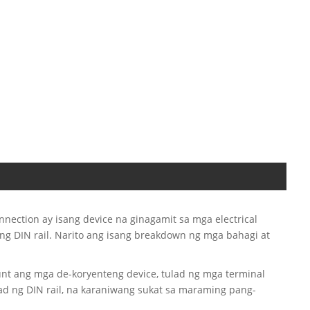
ction ay isang device na ginagamit sa mga electrical
ng DIN rail. Narito ang isang breakdown ng mga bahagi at
ount ang mga de-koryenteng device, tulad ng mga terminal
pad ng DIN rail, na karaniwang sukat sa maraming pang-