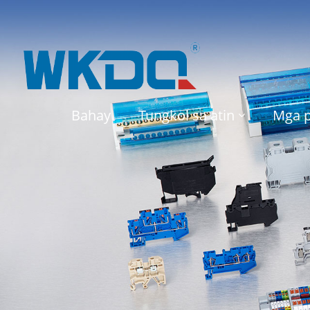
Bahay
Tungkol sa atin
Mga 