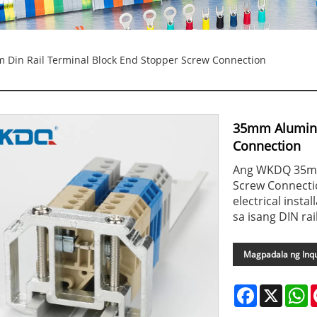
in Rail Terminal Block End Stopper Screw Connection
35mm Aluminu
Connection
Ang WKDQ 35mm 
Screw Connecti
electrical inst
sa isang DIN rail
Magpadala ng Inqu
Facebook
X
W