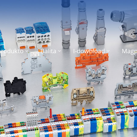
produkto
Balita
I-download
Magp